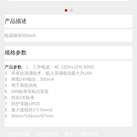
跳
产品描述
转
到
电源模块500mA
图
像
库
规格参数
的
开
头
规
1、工作电源：AC 220V±10% 50HZ
格
2、具有抗浪涌技术，输入浪涌电流最大为14A
参
3、两组24V输出，500mA
数
4、用于系统供电
5、DIN标准导轨式安装
6、符合CE标准
7、防护等级≥IP20
8、最大接线径1*2.5mm2
9、90mm*144mm*67mm
罗格朗中国
罗格朗集团
留言
网站声明