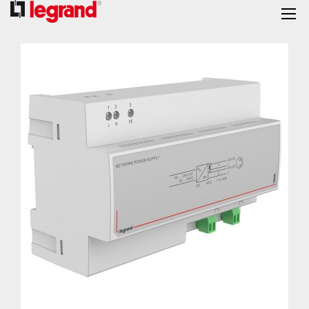
跳
到
结
尾
的
图
片
库