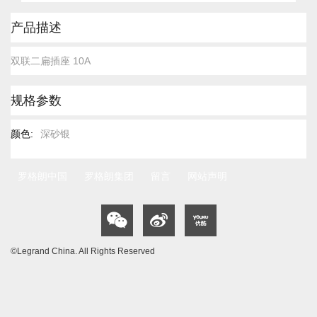
跳
产品描述
转
到
双联二扁插座 10A
图
像
库
规格参数
的
开
头
规
深砂银
格
参
数
罗格朗中国
罗格朗集团
留言
网站声明
©Legrand China. All Rights Reserved