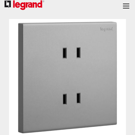
跳
到
结
尾
的
图
片
库