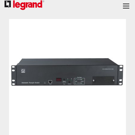
跳
到
结
尾
的
图
片
库