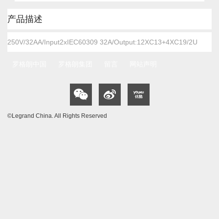
跳
产品描述
转
到
250V/32AA/Input2xIEC60309 32A/Output:12XC13+4XC19/2U
图
像
库
罗格朗中国
罗格朗集团
留言
网站声明
的
开
头
©Legrand China. All Rights Reserved