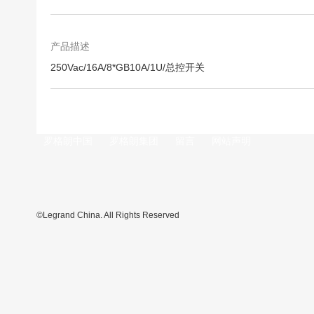
跳
转
到
图
产品描述
像
250Vac/16A/8*GB10A/1U/总控开关
库
的
开
头
罗格朗中国
罗格朗集团
留言
网站声明
©Legrand China. All Rights Reserved