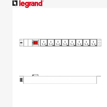
跳
到
结
尾
的
图
片
库