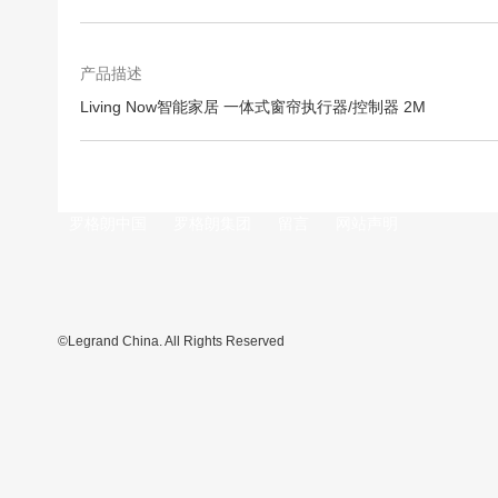
跳
转
到
图
产品描述
像
Living Now智能家居 一体式窗帘执行器/控制器 2M
库
的
开
头
罗格朗中国
罗格朗集团
留言
网站声明
©Legrand China. All Rights Reserved