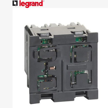
跳
到
结
尾
的
图
片
库