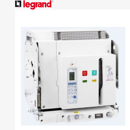
跳
到
结
尾
的
图
片
库