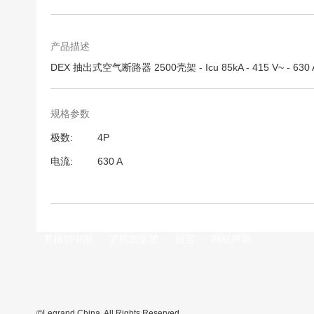
跳
转
到
图
产品描述
像
DEX 抽出式空气断路器 2500壳架 - Icu 85kA - 415 V~ - 630 A
库
的
开
规格参数
头
规
极数
4P
格
电流
630 A
参
数
罗格朗中国
罗格朗集团
留言
网站声明
©Legrand China. All Rights Reserved