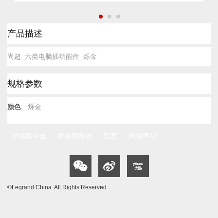
跳
产品描述
转
到
尚超_六类电脑插功能件_烁金
图
像
库
规格参数
的
开
头
规
烁金
格
参
数
罗格朗中国
罗格朗集团
留言
网站声明
©Legrand China. All Rights Reserved