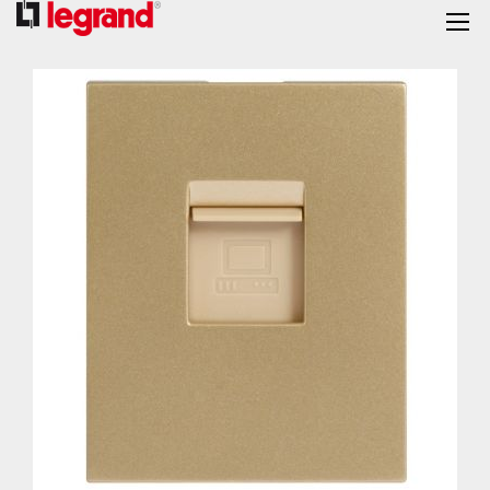
跳
到
结
尾
的
图
片
库