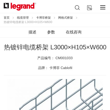
跳
搜
我的购物车
到
索
内
容
首页
线缆管理
卡博菲桥架
网格式桥架
热镀锌电缆桥架 L3000×H105×W600
描述
参数
在线咨询
热镀锌电缆桥架 L3000×H105×W600
产品编号：
CM001033
品牌： 卡博菲 Cablofil
跳
到
结
尾
的
图
片