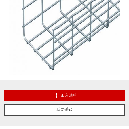
库
跳
转
到
加入清单
图
像
我要采购
库
的
开
头