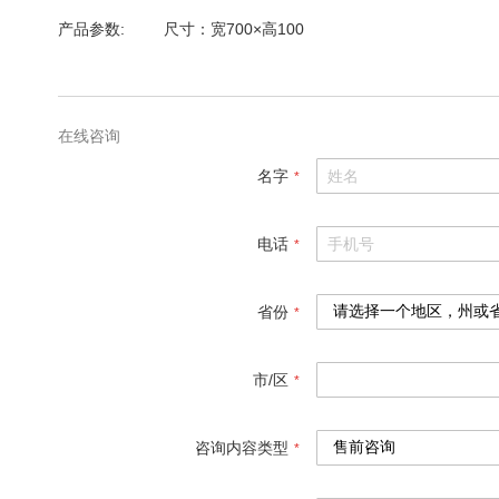
格
产品参数
尺寸：宽700×高100
参
数
在线咨询
名字
电话
省份
市/区
咨询内容类型