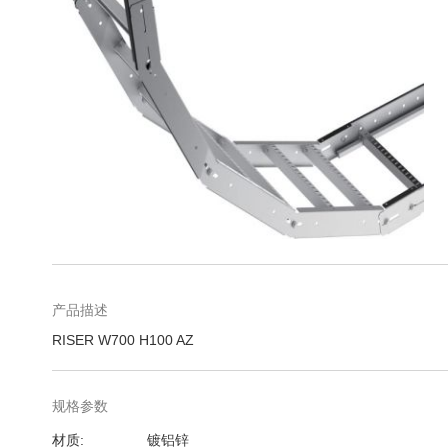
库
跳
转
到
图
产品描述
像
RISER W700 H100 AZ
库
的
开
规格参数
头
规
材质
镀铝锌