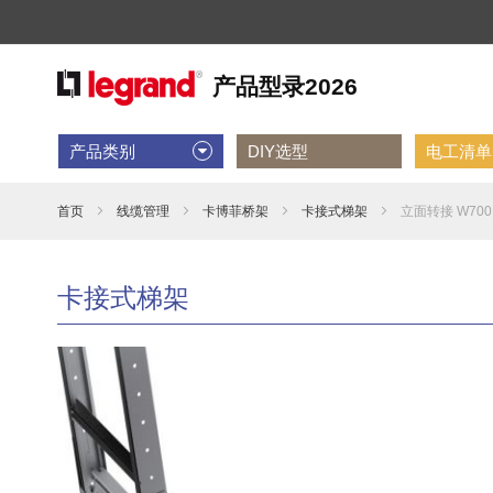
产品类别
DIY选型
电工清单D
首页
线缆管理
卡博菲桥架
卡接式梯架
立面转接 W700
卡接式梯架
跳
到
结
尾
的
图
片